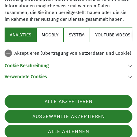
Sonntagswanderung - Auf alten Pfaden rund
Informationen möglicherweise mit weiteren Daten
um Cochem
zusammen, die Sie ihnen bereitgestellt haben oder die sie
im Rahmen Ihrer Nutzung der Dienste gesammelt haben.
So. 12.04.2026 10:30 Uhr
Dieser teils etwas wilde Wanderweg zählt zu meinen
ANALYTICS
MOOBLY
SYSTEM
YOUTUBE VIDEOS
Lieblingswegen...
Sektion
mehr erfahren
Akzeptieren (Übertragung von Nutzerdaten und Cookie)
Links
Cookie Beschreibung
Verwendete Cookies
Sektion Trier des Deutschen Alpenvereins e.V.
Gerty-Spies-Str. 5
54290 Trier
ALLE AKZEPTIEREN
Telefon +49 651 49571
Kontakt
AUSGEWÄHLTE AKZEPTIEREN
ALLE ABLEHNEN
Impressum
Datenschutz
Datenschutz-Einstellungen