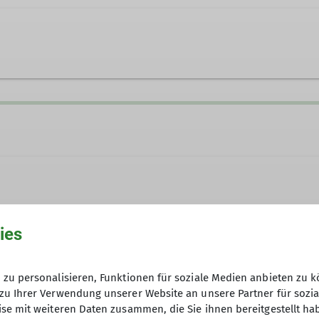
.erzig@dav-trier.de
ies
, die gern draußen unterwegs sind – ob in der Nähe vo
ken wir die schönsten Wege – und setzen uns für Na
Anmeldung: klaus.erzig@dav-trier.d
zu personalisieren, Funktionen für soziale Medien anbieten zu k
erer Wanderungen und Touren!
zu Ihrer Verwendung unserer Website an unsere Partner für sozi
Tel. 0152 56592984
se mit weiteren Daten zusammen, die Sie ihnen bereitgestellt ha