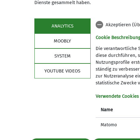
Dienste gesammelt haben.
Akzeptieren (Üb
ANALYTICS
Cookie Beschreibun
MOOBLY
Die verantwortliche 
diese durchführen, s
SYSTEM
Nutzungsprofile erste
Sektion
Link
ständig zu verbessern
YOUTUBE VIDEOS
zur Nutzeranalyse ei
Mitglied werden
Hustley 
statistische Zwecke v
Geschäftsstelle
Blocsch
Ehrenamt
Eifelbloc
Verwendete Cookies
Naturschutz
Kletterh
Name
News
Burgenkl
Matomo