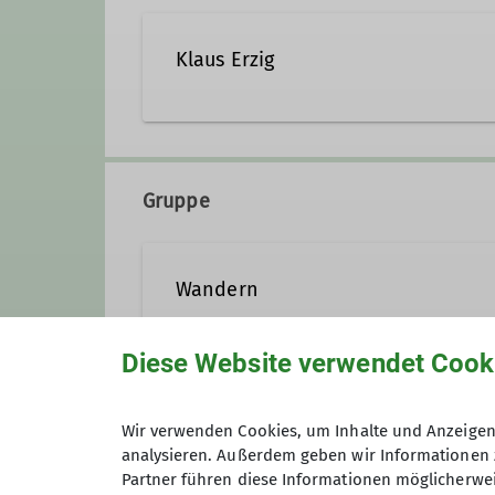
Klaus Erzig
0152 / 5659 2984
klaus
Gruppe
Wandern
Diese Website verwendet Cook
Unsere Wandergruppe ist für alle
in den Alpen. Gemeinsam entdec
Anmeldung
Wir verwenden Cookies, um Inhalte und Anzeigen 
mit und erlebe die Vielfalt uns
analysieren. Außerdem geben wir Informationen 
Zur Wandergruppe
Partner führen diese Informationen möglicherwei