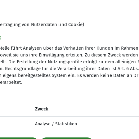
ertragung von Nutzerdaten und Cookie)
g
Stelle führt Analysen über das Verhalten ihrer Kunden im Rahmen
oweit sie uns ihre Einwilligung erteilen. Zu diesem Zweck werde
llt. Die Erstellung der Nutzungsprofile erfolgt zu dem alleinigen 
s
. Rechtsgrundlage für die Verarbeitung ihrer Daten ist Art. 6 Abs. 
n eigens bereitgestelltes System ein. Es werden keine Daten an D
Klettererlaubnis
erarbeitet.
okolade
k Trier
alle Cube
Zweck
ettersteig Manderscheid
Analyse / Statistiken