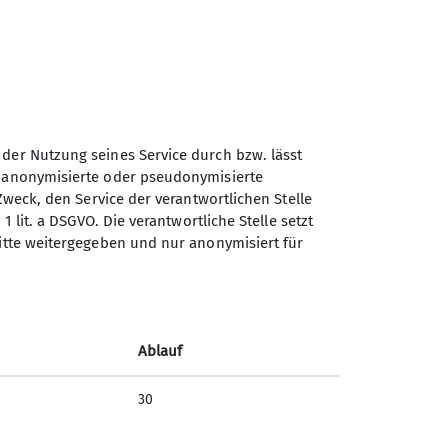
 der Nutzung seines Service durch bzw. lässt
n anonymisierte oder pseudonymisierte
Sektion Trier des Deutschen
Zweck, den Service der verantwortlichen Stelle
Alpenvereins e.V.
1 lit. a DSGVO. Die verantwortliche Stelle setzt
ritte weitergegeben und nur anonymisiert für
Gerty-Spies-Str. 5
54290 Trier
Telefon +49 651 49571
Ablauf
Kontakt
30