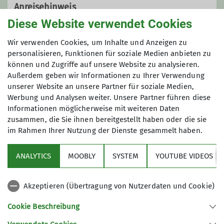
Anreisehinweis
Diese Website verwendet Cookies
Die Sektionsabende finden um 20:00 Uhr im
Wir verwenden Cookies, um Inhalte und Anzeigen zu
Lukas-Saal, Brüderkrankenhaus Trier, Nordallee
personalisieren, Funktionen für soziale Medien anbieten zu
1, statt. Der Lukas-Saal ist über den
können und Zugriffe auf unsere Website zu analysieren.
Haupteingang zu erreichen. Von dort gibt es
Außerdem geben wir Informationen zu Ihrer Verwendung
Hinweisschilder zum Saal. Parkmöglichkeiten
unserer Website an unsere Partner für soziale Medien,
stehen im Parkhaus zur Verfügung.
Werbung und Analysen weiter. Unsere Partner führen diese
Informationen möglicherweise mit weiteren Daten
zusammen, die Sie ihnen bereitgestellt haben oder die sie
im Rahmen Ihrer Nutzung der Dienste gesammelt haben.
ANALYTICS
MOOBLY
SYSTEM
YOUTUBE VIDEOS
Sektion
Akzeptieren (Übertragung von Nutzerdaten und Cookie)
Links
Cookie Beschreibung