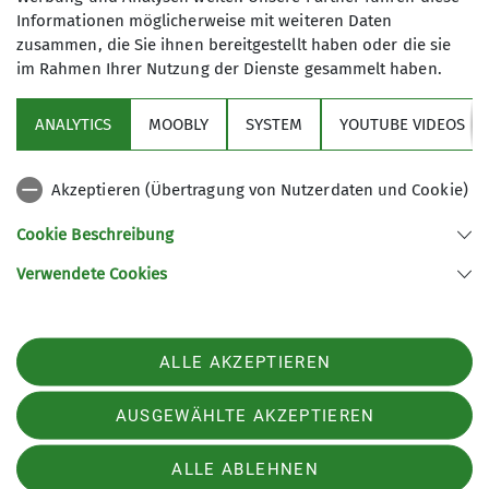
zwischen der Vulkaneifel und Trier.
Informationen möglicherweise mit weiteren Daten
Egal ob du Einsteiger*in oder
zusammen, die Sie ihnen bereitgestellt haben oder die sie
erfahrene*r Biker*in bist: Komm mit
im Rahmen Ihrer Nutzung der Dienste gesammelt haben.
und erlebe die Region auf zwei
Rädern!
ANALYTICS
MOOBLY
SYSTEM
YOUTUBE VIDEOS
zu den Mountainbikern
Sektion
Akzeptieren (Übertragung von Nutzerdaten und Cookie)
Links
Cookie Beschreibung
Verwendete Cookies
Sektion Trier des Deutschen Alpenvereins e.V.
Gerty-Spies-Str. 5
54290 Trier
ALLE AKZEPTIEREN
Telefon +49 651 49571
Kontakt
AUSGEWÄHLTE AKZEPTIEREN
ALLE ABLEHNEN
Impressum
Datenschutz
Datenschutz-Einstellungen