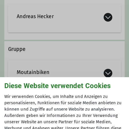
Andreas Hecker
0179 / 141 2650
Gruppe
andreas.hecker@dav-trier.de
Moutainbiken
Diese Website verwendet Cookies
Unser Mountainbike-Angebot umfasst
Wir verwenden Cookies, um Inhalte und Anzeigen zu
gemeinschaftliche Ausfahrten für
personalisieren, Funktionen für soziale Medien anbieten zu
Anmeldung
Einsteiger*innen ebenso wie für
können und Zugriffe auf unsere Website zu analysieren.
Außerdem geben wir Informationen zu Ihrer Verwendung
Fortgeschrittene. Die meisten Ziele
Andreas Hecker Tel.: 0179/1412650 E-Mail:
unserer Website an unsere Partner für soziale Medien,
liegen in der wunderschönen Region
andreas.hecker@dav-trier.de
Werbung und Analysen weiter. Unsere Partner führen diese