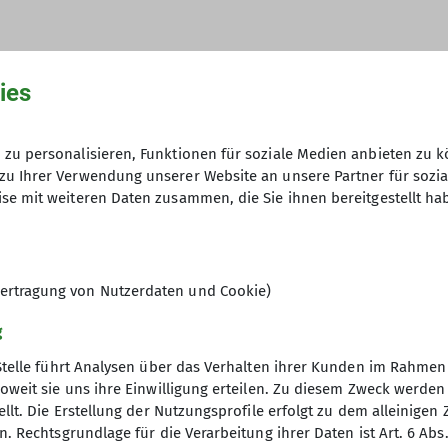
.fuchs@dav-trier.de
ies
Anmeldung und Führung: Anne Hecker,
anne.hecker@dav-trier.de und Jonas 
zu personalisieren, Funktionen für soziale Medien anbieten zu k
zu Ihrer Verwendung unserer Website an unsere Partner für sozi
jonas.fuchs@dav-trier.de
se mit weiteren Daten zusammen, die Sie ihnen bereitgestellt ha
ertragung von Nutzerdaten und Cookie)
g
Stelle führt Analysen über das Verhalten ihrer Kunden im Rahmen
oweit sie uns ihre Einwilligung erteilen. Zu diesem Zweck werde
llt. Die Erstellung der Nutzungsprofile erfolgt zu dem alleinigen 
s
. Rechtsgrundlage für die Verarbeitung ihrer Daten ist Art. 6 Abs. 