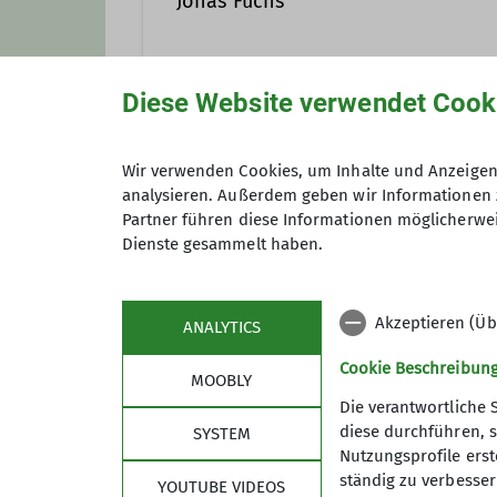
Jonas Fuchs
0160 / 9737 9036
jonas
Diese Website verwendet Cook
Anmeldung
Wir verwenden Cookies, um Inhalte und Anzeigen 
analysieren. Außerdem geben wir Informationen 
Partner führen diese Informationen möglicherwei
Dienste gesammelt haben.
Akzeptieren (Üb
ANALYTICS
Cookie Beschreibun
MOOBLY
Die verantwortliche 
diese durchführen, s
SYSTEM
Nutzungsprofile erste
Sektion
Link
ständig zu verbessern
YOUTUBE VIDEOS