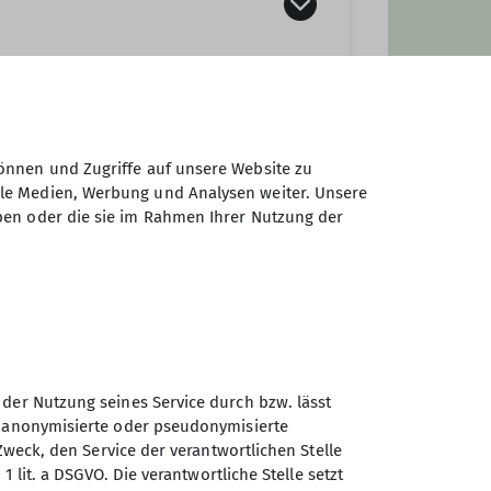
 Tel.: 0162-4963351, E-Mail:
Fuchs, Tel.: 0160-97379036, E-Mail:
önnen und Zugriffe auf unsere Website zu
ale Medien, Werbung und Analysen weiter. Unsere
ben oder die sie im Rahmen Ihrer Nutzung der
 der Nutzung seines Service durch bzw. lässt
n anonymisierte oder pseudonymisierte
Sektion Trier des Deutschen
Zweck, den Service der verantwortlichen Stelle
Alpenvereins e.V.
1 lit. a DSGVO. Die verantwortliche Stelle setzt