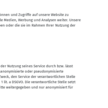
önnen und Zugriffe auf unsere Website zu
ale Medien, Werbung und Analysen weiter. Unsere
ben oder die sie im Rahmen Ihrer Nutzung der
 der Nutzung seines Service durch bzw. lässt
n anonymisierte oder pseudonymisierte
Sektion Trier des Deutschen
Zweck, den Service der verantwortlichen Stelle
Alpenvereins e.V.
1 lit. a DSGVO. Die verantwortliche Stelle setzt
ritte weitergegeben und nur anonymisiert für
Gerty-Spies-Str. 5
54290 Trier
Telefon +49 651 49571