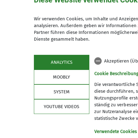
Diese Website verwendet Cook
Wir verwenden Cookies, um Inhalte und Anzeigen 
analysieren. Außerdem geben wir Informationen 
Maximale Teilnehmeranzahl
Partner führen diese Informationen möglicherwei
Dienste gesammelt haben.
Akzeptieren (Üb
ANALYTICS
Cookie Beschreibun
MOOBLY
Die verantwortliche 
diese durchführen, s
SYSTEM
Nutzungsprofile erste
Sektion
Link
ständig zu verbessern
YOUTUBE VIDEOS
zur Nutzeranalyse ei
Mitglied werden
Hustley 
statistische Zwecke v
Geschäftsstelle
Blocsch
Ehrenamt
Eifelbloc
Verwendete Cookies