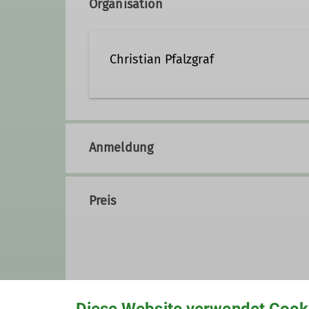
Organisation
Christian Pfalzgraf
0151 / 4289 9393
chris
Anmeldung
Qualifikationen
Preis
Trainer*in C Alpinklettern
Train