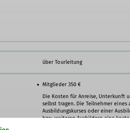
tian.pfalzgraf@dav-trier.de
über Tourleitung
Mitglieder 350 €
er*in B Alpinklettern
Die Kosten für Anreise, Unterkunft 
selbst tragen. Die Teilnehmer eines
Ausbildungskurses oder einer Ausbi
bzw. weiteren Ausbildern eine koste
sind mit dem Kursleiter zu klären.